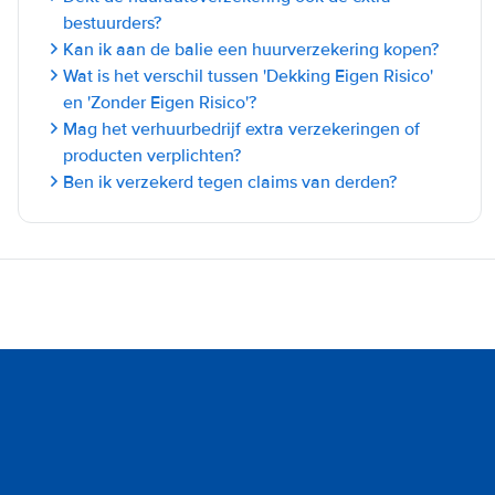
bestuurders?
Kan ik aan de balie een huurverzekering kopen?
Wat is het verschil tussen 'Dekking Eigen Risico'
en 'Zonder Eigen Risico'?
Mag het verhuurbedrijf extra verzekeringen of
producten verplichten?
Ben ik verzekerd tegen claims van derden?