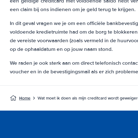
een geldige creditcard met voldoende saldo hebt vers
een claim bij ons indienen om je geld terug te krijgen.
In dit geval vragen we je om een officiële bankbevestigi
voldoende kredietruimte had om de borg te blokkeren 
de vereiste voorwaarden (zoals vermeld in de huurvoor
op de ophaaldatum en op jouw naam stond.
We raden je ook sterk aan om direct telefonisch conta
voucher en in de bevestigingsmail als er zich problem
Home
Wat moet ik doen als mijn creditcard wordt geweige